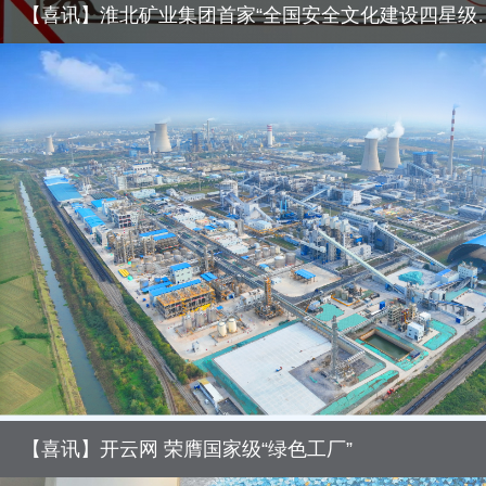
【喜讯】淮北矿业集团首家“全
【喜讯】开云网 荣膺国家级“绿色工厂”