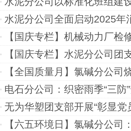
水泥分公司以标准化班组建
水泥分公司全面启动2025
【国庆专栏】机械动力厂检
【国庆专栏】水泥分公司团支
【全国质量月】氯碱分公司烧
电石分公司：织密雨季“三防
无为华塑团支部开展“彰显党
【六五环境日】氯碱分公司：