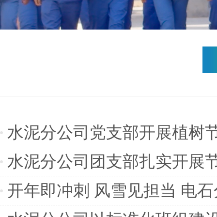
水泥分公司党支部开展植树
水泥分公司团支部扎实开展
开年即冲刺 风雪见担当 电