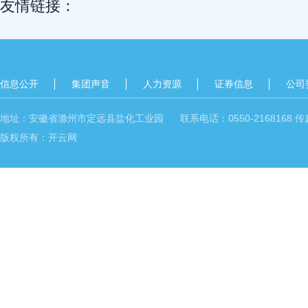
友情链接：
信息公开
集团声音
人力资源
证券信息
公司
地址：安徽省滁州市定远县盐化工业园 联系电话：0550-2168168 传真：05
版权所有：开云网