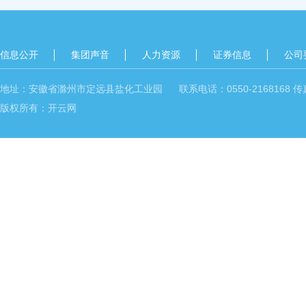
信息公开
集团声音
人力资源
证券信息
公司
地址：安徽省滁州市定远县盐化工业园 联系电话：0550-2168168 传真：05
版权所有：开云网