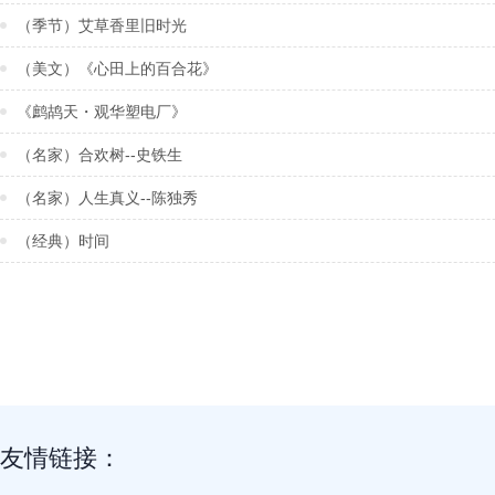
（季节）艾草香里旧时光
（美文）‌《心田上的百合花》
《鹧鸪天・观华塑电厂》
（名家）合欢树--史铁生
（名家）人生真义--陈独秀
（经典）时间
友情链接：