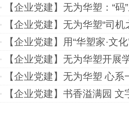
【企业党建】无为华塑：“码”
【企业党建】无为华塑“司机
【企业党建】用“华塑家·文化”
【企业党建】无为华塑开展
【企业党建】无为华塑 心系
【企业党建】书香溢满园 文