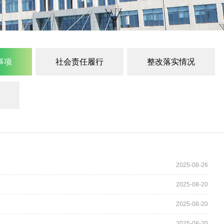
事项
社会责任履行
整改落实情况
2025-08-26
2025-08-20
2025-08-20
2025-08-20