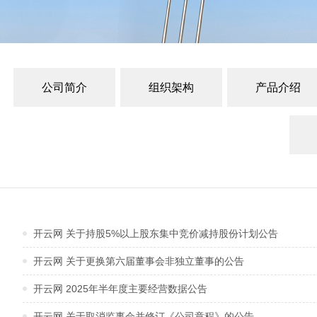
公司简介
组织架构
产品介绍
开云网 关于持股5%以上股东集中竞价减持股份计划公告
开云网 关于更换第六届董事会非独立董事的公告
开云网 2025年半年度主要经营数据公告
开云网 关于取消监事会并修订《公司章程》的公告