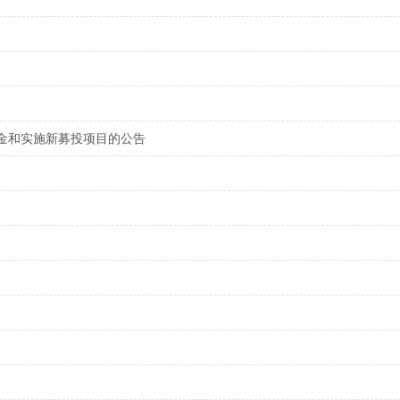
金和实施新募投项目的公告