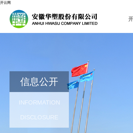
开云网
信息公开
INFORMATION
DISCLOSURE