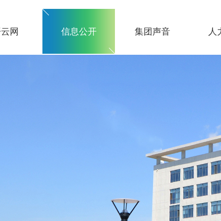
开云网
信息公开
集团声音
人