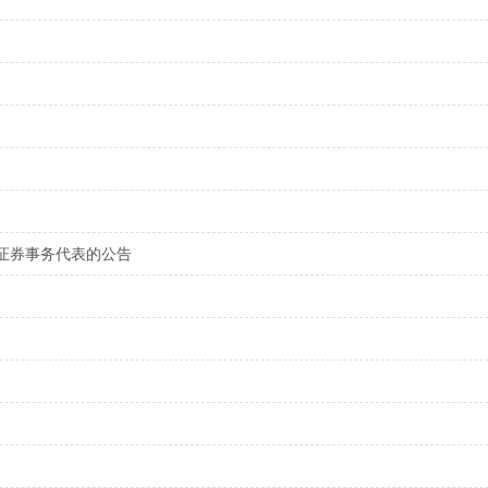
证券事务代表的公告