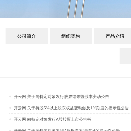
公司简介
组织架构
产品介绍
开云网 关于向特定对象发行股票结果暨股本变动公告
开云网 关于持股5%以上股东权益变动触及1%刻度的提示性公告
开云网 向特定对象发行A股股票上市公告书
开云网 关于向特定对象发行A股股票发行情况的提示性公告