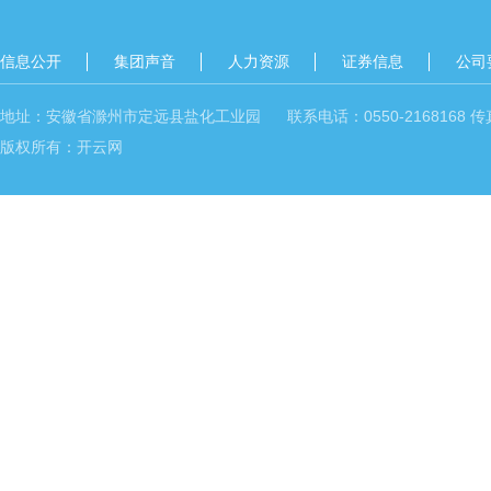
信息公开
集团声音
人力资源
证券信息
公司
地址：安徽省滁州市定远县盐化工业园 联系电话：0550-2168168 传真：05
版权所有：开云网