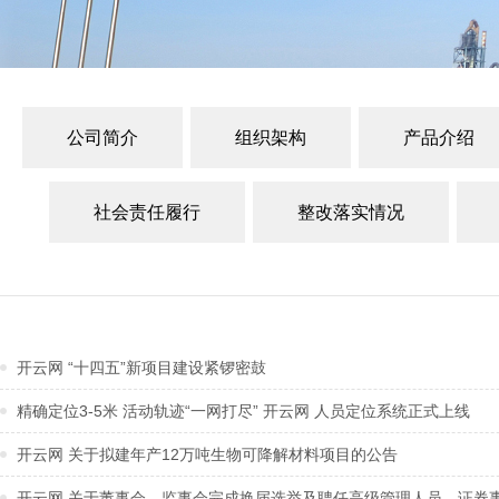
公司简介
组织架构
产品介绍
社会责任履行
整改落实情况
开云网 “十四五”新项目建设紧锣密鼓
精确定位3-5米 活动轨迹“一网打尽” 开云网 人员定位系统正式上线
开云网 关于拟建年产12万吨生物可降解材料项目的公告
开云网 关于董事会、监事会完成换届选举及聘任高级管理人员、证券