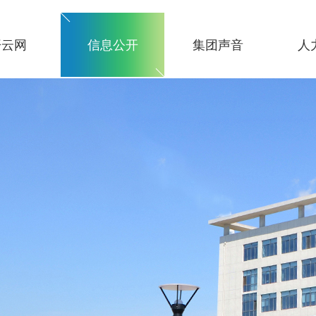
开云网
信息公开
集团声音
人