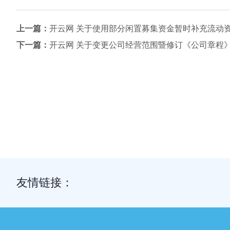
上一篇：
开云网 关于使用部分闲置募集资金暂时补充流动
下一篇：
开云网 关于变更公司经营范围暨修订《公司章程
友情链接：