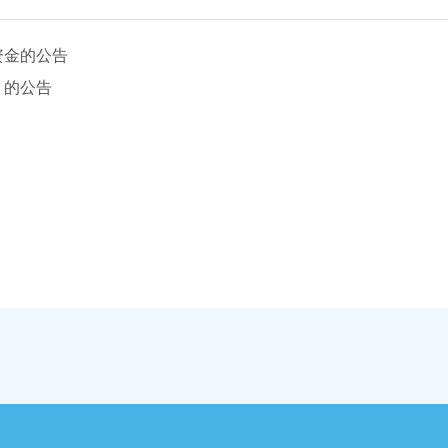
资金的公告
》的公告