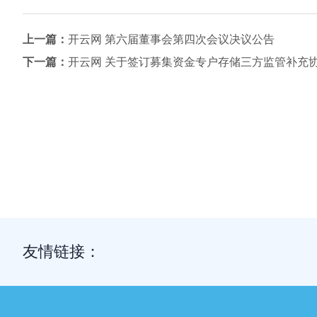
上一篇：
开云网 第六届董事会第四次会议决议公告
下一篇：
开云网 关于签订募集资金专户存储三方监管补充
友情链接：