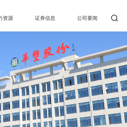
力资源
证券信息
公司要闻