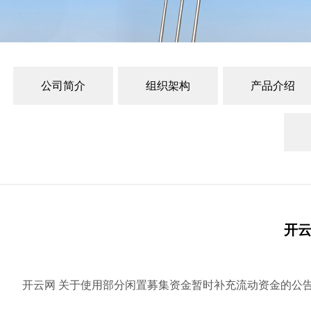
公司简介
组织架构
产品介绍
开云
开云网 关于使用部分闲置募集资金暂时补充流动资金的公